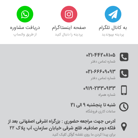
به کانال تلگرام
صفحه اینستاگرام
دریافت مشاوره
پردینه بپیوندید
پردینه را دنبال کنید
از طریق واتساپ
021-44208105
شماره تماس دفتر
021-66609093
شماره تماس دفتر
0919-2330933
شماره همراه
شنبه تا پنجشنبه 9 الی 21
ساعات کاری فروشگاه
آدرس جهت مراجعه حضوری : بزرگراه اشرفی اصفهانی بعد از
فلکه دوم صادقیه، ظلع شرقی خیابان سازمان، آب پلاک ۲۲
برای پیدا کردن ما روی نقشه گوگل کلیک کنید