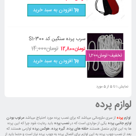
افزودن به سبد خرید
سرب پرده سنگین کد S1-300
تخفیف
-‎تومان1,200
افزودن به سبد خرید
نمایش 1 تا 5 از 5 مورد
لوازم پرده
لوازم
پرده
از سری ملزوماتی میباشد که برای نصب پرده مورد احتیاج میباشد
مرغوب بودن
لوازم جانبی پرده
یکی از مواردی است که در
نصب پرده
باید رعایت شود چرا که این پرده
ها به این لوازم متصل هستند
حلقه های پرده
،
گیره پرده
،
هوکس پرده
لوازمی هستند که
بعد از نصب چوب پرده به این لوازم برای اتصال پرده به چوب پرده نیاز است و حتما باید از