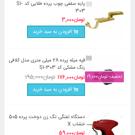
پایه سقفی چوب پرده طلایی کد S1-
303
افزودن به سبد خرید
قپه میله پرده 28 میلی متری مدل کلافی
رنگ مشکی کد S1-303
تخفیف
-‎تومان19,000
افزودن به سبد خرید
دستگاه تفنگی تگ زن دوخت پرده 505
خشاب X