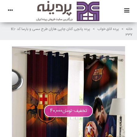
خانه
>
پرده اتاق خواب
>
پرده پانچی کتان چاپی هازان طرح مسی و بارسا کد K1-
337
تخفیف
-‎تومان40,000