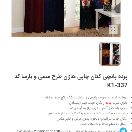
پرده پانچی کتان چاپی هازان طرح مسی و بارسا کد
K1-337
دوخته شده به صورت پانچی و انتخاب رنگ پانچ طبق سلیقه
دارای سرب
پرده
رایگان جهت بهتر ایستادن
نصب راحت و آسان بدون نیاز به گیره پرده
چاپ سابلیمیشن با کیفیت بالا و رنگ ثابت بعد از شستشو
امکان چاپ در اندازه دلخواه بدون برش و تغیر عکس
ارسال به تمام نقاط و خدمات نصب
برای دیدن تمامی مدل های چاپی به کانال
pardehchapi1@
مراجعه کنید.