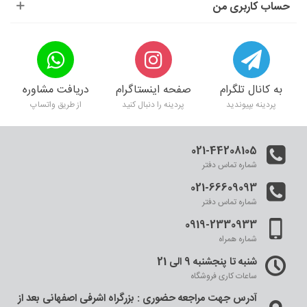
حساب کاربری من
به کانال تلگرام
صفحه اینستاگرام
دریافت مشاوره
پردینه بپیوندید
پردینه را دنبال کنید
از طریق واتساپ
021-44208105
شماره تماس دفتر
021-66609093
شماره تماس دفتر
0919-2330933
شماره همراه
شنبه تا پنجشنبه 9 الی 21
ساعات کاری فروشگاه
آدرس جهت مراجعه حضوری : بزرگراه اشرفی اصفهانی بعد از